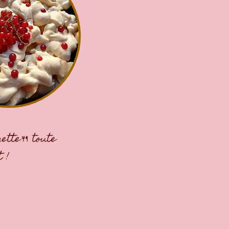
nette🍴 toute
t !