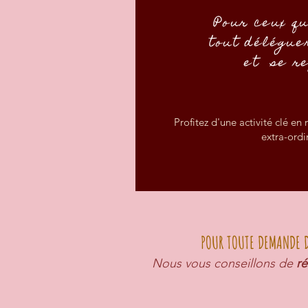
Pour ceux q
tout délégue
et se r
Profitez d'une activité clé en
extra-ordi
POUR TOUTE DEMANDE D
Nous vous conseillons de
ré