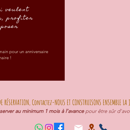
ui veulent
r, profiter
eposer
 main pour un anniversaire
naire !
E RÉSERVATION, Contactez-NOUS ET CONSTRUISONS ENSEMBLE LA J
server au minimum 1 mois à l’avance
pour être sûr d'avo