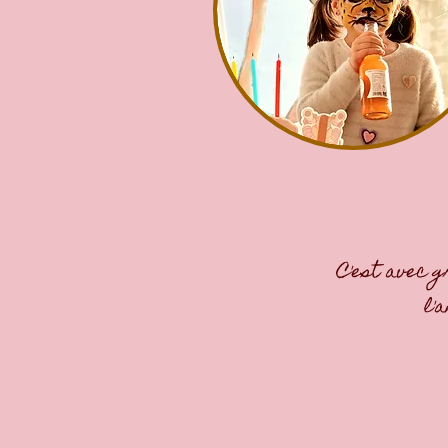
C'est avec g
l'