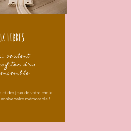
UX LIBRES
ui veulent
ofiter d'un
 ensemble
rs et des jeux de votre choix
n anniversaire mémorable !