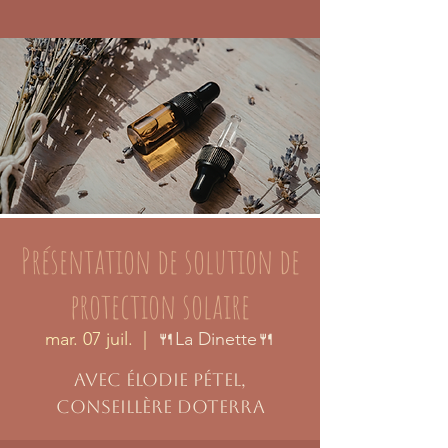
Présentation de solution de
protection solaire
mar. 07 juil.
  |  
🍴La Dinette🍴
avec Élodie Pétel,
conseillère DoTerra