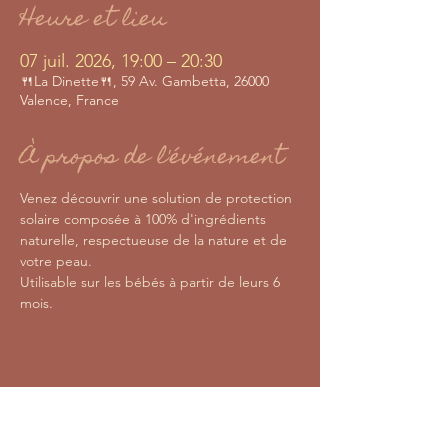
Heure et lieu
07 juil. 2026, 19:00 – 20:30
🍴La Dinette🍴, 59 Av. Gambetta, 26000
Valence, France
À propos de l'événement
Venez découvrir une solution de protection 
solaire composée à 100% d'ingrédients 
naturelle, respectueuse de la nature et de 
votre peau.
Utilisable sur les bébés à partir de leurs 6 
mois. 
Partager cet événement