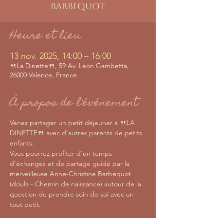
Barbequot
Heure et lieu
13 nov. 2025, 14:00 – 16:00
🍴La Dinette🍴, 59 Av. Leon Gambetta,
26000 Valence, France
À propos de l'événement
Venez partager un petit déjeuner à 🍴LA 
DINETTE🍴 avec d’autres parents de petits 
enfants.
Vous pourrez profiter d’un temps 
d’échanges et de partage guidé par la 
merveilleuse Anne-Christine Barbequot 
(doula - Chemin de naissance) autour de la 
question de prendre soin de soi avec un 
tout petit.