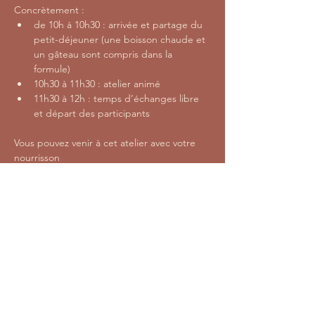
Concrètement :
de 10h à 10h30 : arrivée et partage du 
petit-déjeuner (une boisson chaude et 
un gâteau sont compris dans la 
formule)
10h30 à 11h30 : atelier animé
11h30 à 12h : temps d’échanges libre 
et départ des participants
Vous pouvez venir à cet atelier avec votre 
nourrisson
L’atelier ne pourra être maintenu que si 3 
personnes au minimum se sont inscrites.
Partager cet événement