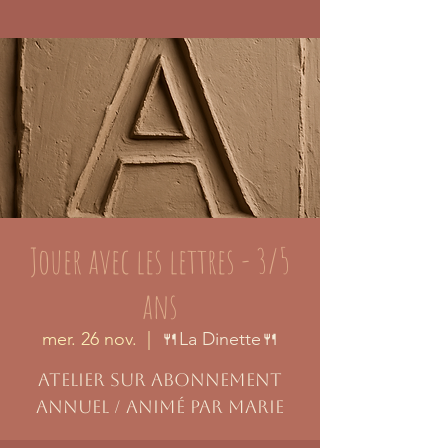
Jouer avec les lettres - 3/5
ans
mer. 26 nov.
  |  
🍴La Dinette🍴
Atelier sur abonnement