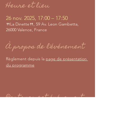
Heure et lieu
26 nov. 2025, 17:00 – 17:50
🍴La Dinette🍴, 59 Av. Leon Gambetta,
26000 Valence, France
À propos de l'événement
Règlement depuis la 
page de présentation 
du programme
Partager cet événement