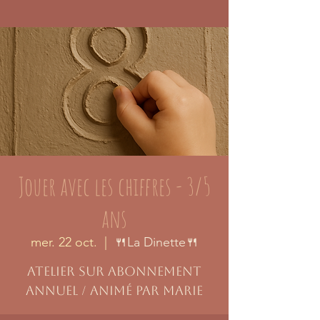
Jouer avec les chiffres - 3/5
ans
mer. 22 oct.
  |  
🍴La Dinette🍴
Atelier sur abonnement
annuel / animé par Marie