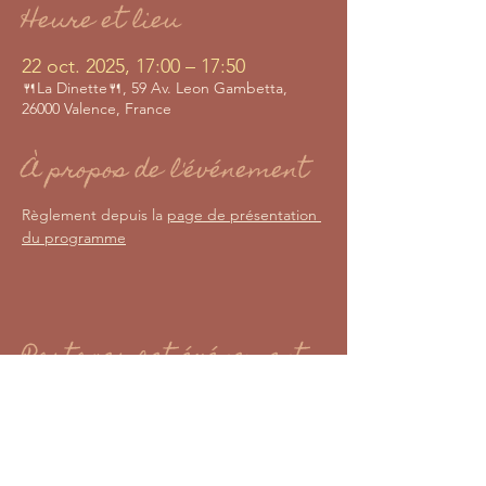
Heure et lieu
22 oct. 2025, 17:00 – 17:50
🍴La Dinette🍴, 59 Av. Leon Gambetta,
26000 Valence, France
À propos de l'événement
Règlement depuis la 
page de présentation 
du programme
Partager cet événement