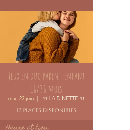
Jeux en duo parent-enfant
18/36 mois
mar. 23 juin
  |  
🍴 LA DINETTE 🍴
12 places disponibles
Heure et lieu