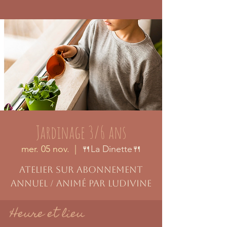
Jardinage 3/6 ans
mer. 05 nov.
  |  
🍴La Dinette🍴
Atelier sur abonnement
annuel / animé par Ludivine
Heure et lieu