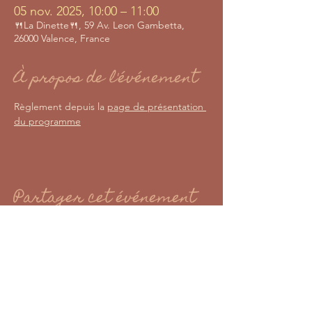
05 nov. 2025, 10:00 – 11:00
🍴La Dinette🍴, 59 Av. Leon Gambetta,
26000 Valence, France
À propos de l'événement
Règlement depuis la 
page de présentation 
du programme
Partager cet événement