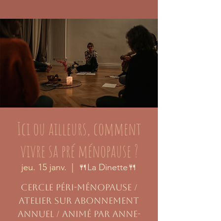
Ici ou ailleurs, comment
vivre sa pré ménopause ?
jeu. 15 janv.
  |  
🍴La Dinette🍴
Cercle péri-ménopause /
atelier sur abonnement
annuel / animé par Anne-