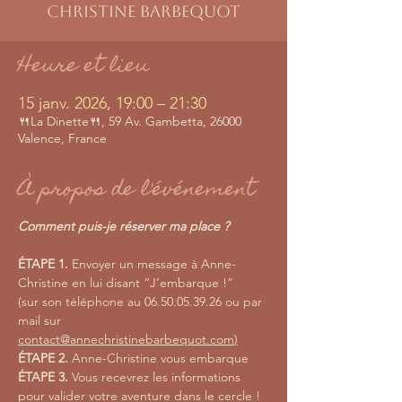
Christine Barbequot
Heure et lieu
15 janv. 2026, 19:00 – 21:30
🍴La Dinette🍴, 59 Av. Gambetta, 26000
Valence, France
À propos de l'événement
Comment puis-je réserver ma place ?
ÉTAPE 1.
 Envoyer un message à Anne-
Christine en lui disant “J’embarque !” 
(sur son téléphone au 06.50.05.39.26 ou par 
mail sur
contact@annechristinebarbequot.com
)
ÉTAPE 2. 
Anne-Christine vous embarque
ÉTAPE 3. 
Vous recevrez les informations 
pour valider votre aventure dans le cercle !