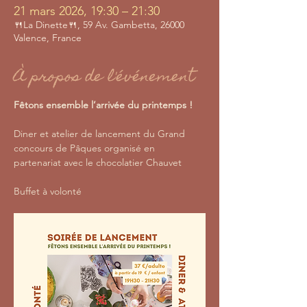
21 mars 2026, 19:30 – 21:30
🍴La Dinette🍴, 59 Av. Gambetta, 26000
Valence, France
À propos de l'événement
Fêtons ensemble l’arrivée
du
printemps ! 
Diner et atelier de lancement du Grand 
concours de Pâques organisé en 
partenariat avec le chocolatier Chauvet
Buffet à volonté