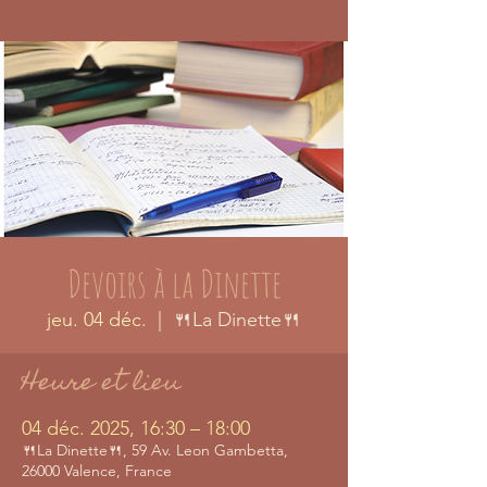
Devoirs à la Dinette
jeu. 04 déc.
  |  
🍴La Dinette🍴
Heure et lieu
04 déc. 2025, 16:30 – 18:00
🍴La Dinette🍴, 59 Av. Leon Gambetta,
26000 Valence, France