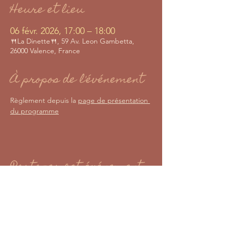
Heure et lieu
06 févr. 2026, 17:00 – 18:00
🍴La Dinette🍴, 59 Av. Leon Gambetta,
26000 Valence, France
À propos de l'événement
Règlement depuis la 
page de présentation 
du programme
Partager cet événement