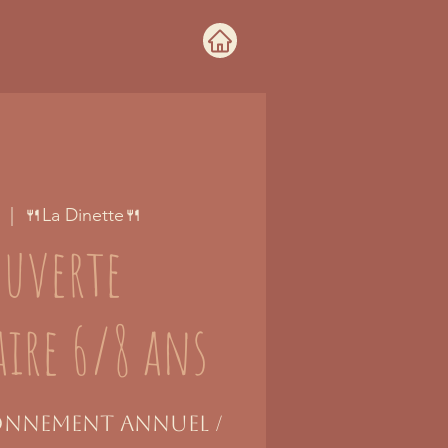
  |  
🍴La Dinette🍴
ouverte
ire 6/8 ans
bonnement annuel /