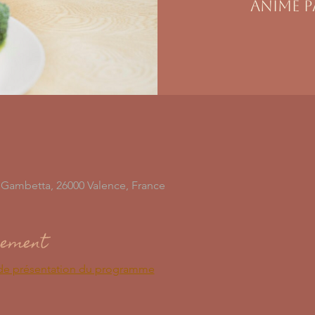
animé p
n Gambetta, 26000 Valence, France
nement
de présentation du programme