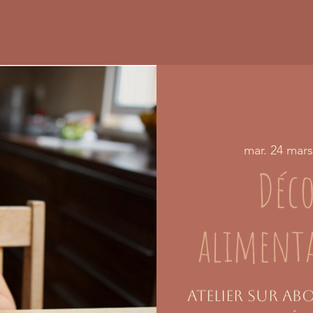
mar. 24 mars
Déc
alimenta
Atelier sur a