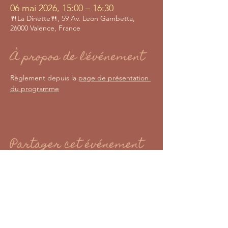
06 mai 2026, 15:00 – 16:30
🍴La Dinette🍴, 59 Av. Leon Gambetta,
26000 Valence, France
À propos de l'événement
Règlement depuis la 
page de présentation 
du programme
Partager cet événement