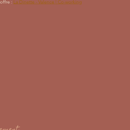
ffre : 
La Dinette - Valence | Co-working
nement