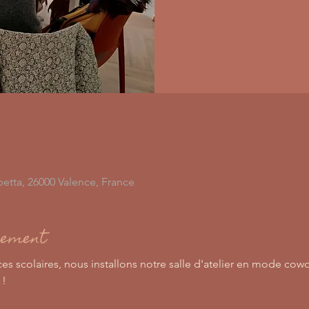
etta, 26000 Valence, France
nement
es scolaires, nous installons notre salle d'atelier en mode cowo
! 