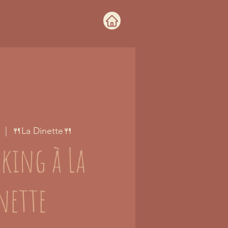
  |  
🍴La Dinette🍴
king à La
nette