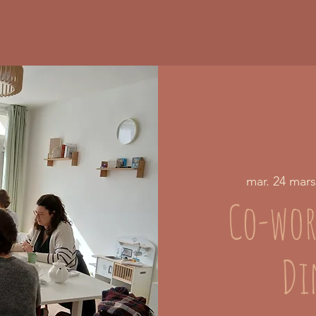
mar. 24 mars
Co-wor
Di