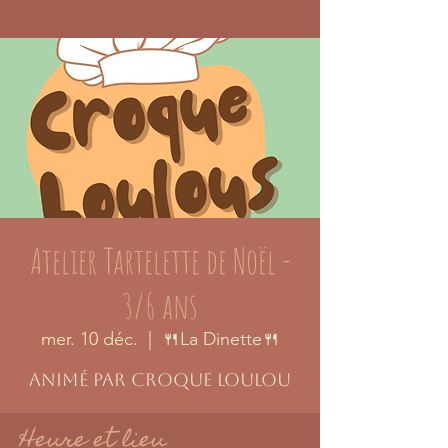
Atelier Tartelette de Noël -
3/6 ans
mer. 10 déc.
  |  
🍴La Dinette🍴
Animé par Croque Loulou
Heure et lieu