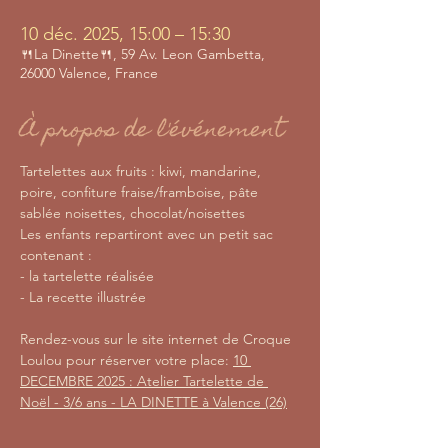
10 déc. 2025, 15:00 – 15:30
🍴La Dinette🍴, 59 Av. Leon Gambetta,
26000 Valence, France
À propos de l'événement
Tartelettes aux fruits : kiwi, mandarine, 
poire, confiture fraise/framboise, pâte 
sablée noisettes, chocolat/noisettes
Les enfants repartiront avec un petit sac 
contenant :
- la tartelette réalisée
- La recette illustrée
Rendez-vous sur le site internet de Croque 
Loulou pour réserver votre place: 
10 
DECEMBRE 2025 : Atelier Tartelette de 
Noël - 3/6 ans - LA DINETTE à Valence (26)