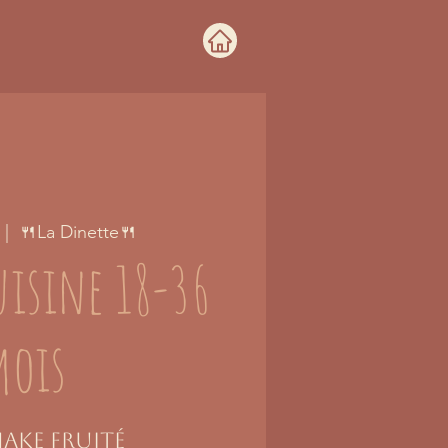
 |  
🍴La Dinette🍴
uisine 18-36
ois
hake fruité