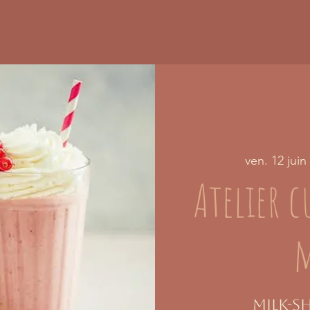
ven. 12 juin
 
Atelier c
m
Milk-s